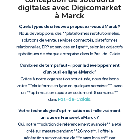
digitales avec Digicomarket
à Marck
Quels types de sites web proposez-vous à Marck ?
Nous développons des **plateformes institutionnelles,
solutions de vente, services connectés, plateformes
relationnelles, ERP et services en ligne**, selon les objectifs
spécifiques de chaque entreprise dans le Pas-de-Calais.
Combien de temps faut-il pour la développement
d’un outil en ligne à Marck ?
Grâce à notre organisation structurée, nous finalisons
votre **plateforme en ligne en quelques semaines**, avec
un **optimisation rapide en seulement 6 semaines**
Pas-de-Calais
dans
.
Votre technologie d’optimisation est-elle vraiment
unique en France et à Marck ?
Oui, notre **solution de référencement avancée** a été
créé sur mesure pendant **26 mois**. Il offre la
génération automatique de **pages locales** par