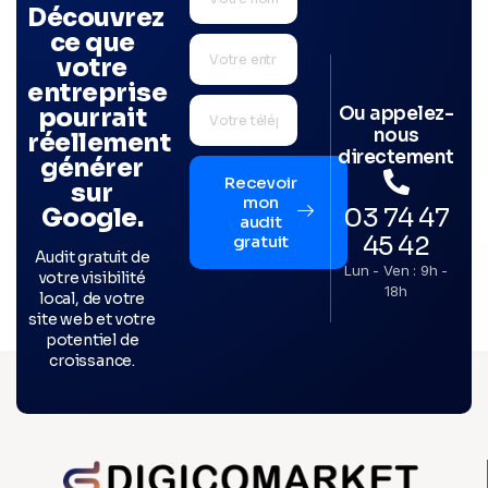
Découvrez
ce que
votre
entreprise
Ou appelez-
pourrait
nous
réellement
directement
générer
Recevoir
sur
mon
03 74 47
Google.
audit
45 42
gratuit
Audit gratuit de
Lun - Ven : 9h -
votre visibilité
18h
local, de votre
site web et votre
potentiel de
croissance.