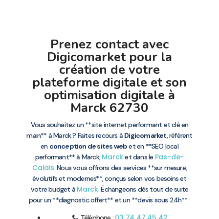
Prenez contact avec
Digicomarket pour la
création de votre
plateforme digitale et son
optimisation digitale à
Marck 62730
Vous souhaitez un **site internet performant et clé en
main** à Marck ? Faites recours à
Digicomarket
, référent
en
conception de sites web
et en **SEO local
Marck
Pas-de-
performant** à Marck,
et dans le
Calais
. Nous vous offrons des services **sur mesure,
évolutifs et modernes**, conçus selon vos besoins et
Marck
votre budget à
. Échangeons dès tout de suite
pour un **diagnostic offert** et un **devis sous 24h** :
03 74 47 45 42
Téléphone :