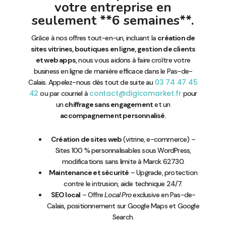
votre entreprise en
seulement **6 semaines**.
Grâce à nos offres tout-en-un, incluant la
création de
sites vitrines, boutiques en ligne, gestion de clients
et web apps
, nous vous aidons à faire croître votre
business en ligne de manière efficace dans le Pas-de-
03 74 47 45
Calais. Appelez-nous dès tout de suite au
42
contact@digicomarket.fr
ou par courriel à
pour
un
chiffrage sans engagement
et un
accompagnement personnalisé
.
Création de sites web
(vitrine, e-commerce) –
Sites 100 % personnalisables sous WordPress,
modifications sans limite à Marck 62730.
Maintenance et sécurité
– Upgrade, protection
contre le intrusion, aide technique 24/7.
SEO local
– Offre
Local Pro
exclusive en Pas-de-
Calais, positionnement sur Google Maps et Google
Search.