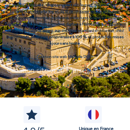
avancé à Marseille ?
Digicomarket
est l’expert qu’il vous faut.
Experts du
webmarketing et de la développement de sites web
,
nous accompagnons les freelances, structures locales et sociétés
établies dans leur transformation digitale à Métropole européenne
de Marseille. Contrairement aux solutions standard en location, chez
Digicomarket, vous êtes
propriétaire à 100 %
et profitez de
mises
à jour sans limite
.
Création site web Marseille 13001
Création site web Marseille 13001
Unique en France