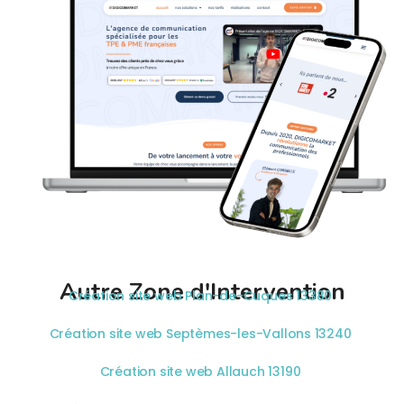
Autre Zone d'Intervention
Création site web Plan-de-Cuques 13380
Création site web Septèmes-les-Vallons 13240
Création site web Allauch 13190