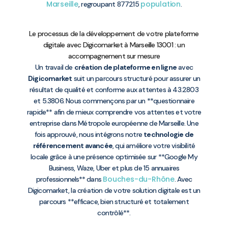
Marseille
population
, regroupant 877215
.
Le processus de la développement de votre plateforme
digitale avec Digicomarket à Marseille 13001 : un
accompagnement sur mesure
Un travail de
création de plateforme en ligne
avec
Digicomarket
suit un parcours structuré pour assurer un
résultat de qualité et conforme aux attentes à 43.2803
et 5.3806. Nous commençons par un **questionnaire
rapide** afin de mieux comprendre vos attentes et votre
entreprise dans Métropole européenne de Marseille. Une
fois approuvé, nous intégrons notre
technologie de
référencement avancée
, qui améliore votre visibilité
locale grâce à une présence optimisée sur **Google My
Business, Waze, Uber et plus de 15 annuaires
Bouches-du-Rhône
professionnels** dans
. Avec
Digicomarket, la création de votre solution digitale est un
parcours **efficace, bien structuré et totalement
contrôlé**.