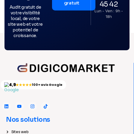
45 42
gratuit
Audit gratuit de
Lun - Ven : 9h -
votre visibilité
18h
local, de votre
site web et votre
potentiel de
croissance.
4,9
★★★★★
100+ avis Google
Nos solutions
Sites web