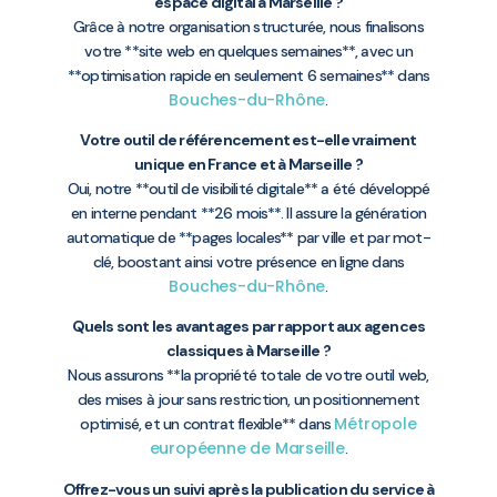
espace digital à Marseille ?
Grâce à notre organisation structurée, nous finalisons
votre **site web en quelques semaines**, avec un
**optimisation rapide en seulement 6 semaines** dans
Bouches-du-Rhône
.
Votre outil de référencement est-elle vraiment
unique en France et à Marseille ?
Oui, notre **outil de visibilité digitale** a été développé
en interne pendant **26 mois**. Il assure la génération
automatique de **pages locales** par ville et par mot-
clé, boostant ainsi votre présence en ligne dans
Bouches-du-Rhône
.
Quels sont les avantages par rapport aux agences
classiques à Marseille ?
Nous assurons **la propriété totale de votre outil web,
des mises à jour sans restriction, un positionnement
Métropole
optimisé, et un contrat flexible** dans
européenne de Marseille
.
Offrez-vous un suivi après la publication du service à