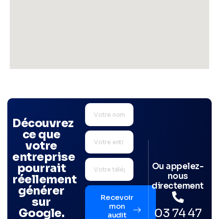
Découvrez
ce que
votre
entreprise
Ou appelez-
pourrait
nous
réellement
directement
générer
Recevoir
sur
mon
03 74 47
Google.
audit