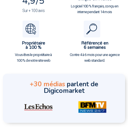
4,9
/5
Logiciel 100 % français, conçu en
Sur + 100 avis
interne pendant 14 mois
Propriétaire
Référencé en
à 100 %
6 semaines
Vous êtes le propriétaire à
Contre 4 à 6 mois pour une agence
100 % de votre site web
web standard.
+30 médias
parlent de
Digicomarket