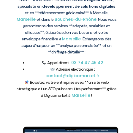
spécialiste en
développement de solutions digitales
et en **référencement géolocalisé** à Marseille,
Marseille
Bouches-du-Rhône
et dans le
. Nous vous
garantissons des services **adaptés, scalables et
efficaces**, élaborés selon vos besoins et votre
Marseille
enveloppe financière à
. Échangeons dès
aujourd’hui pour un **analyse personnalisée** et un
**chiffrage détaillé** :
03 74 47 45 42
Appel direct :
Adresse électronique :
contact@digicomarket.fr
Boostez votre entreprise avec **un site web
stratégique et un SEO puissant ultra performant** grâce
Marseille
à Digicomarket à
!