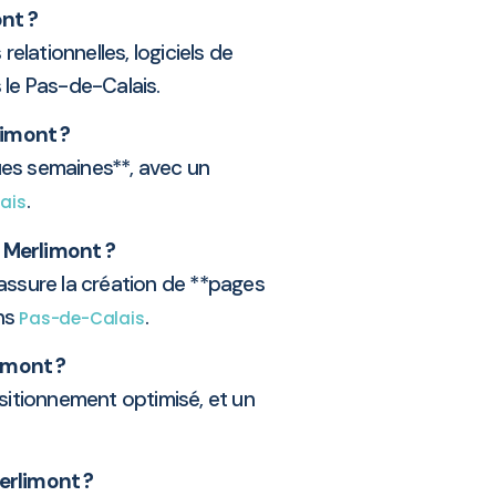
nt ?
elationnelles, logiciels de
s le Pas-de-Calais.
limont ?
ues semaines**, avec un
.
ais
à Merlimont ?
 assure la création de **pages
ans
.
Pas-de-Calais
imont ?
ositionnement optimisé, et un
erlimont ?