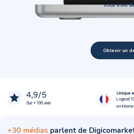
vous êtes
d
Obtenir un de
Création site web Merlimont 62155
Création site web Merlimont 62155
4,9
/5
Unique e
Logiciel 1
Sur + 100 avis
en intern
+30 médias
parlent de Digicomarke