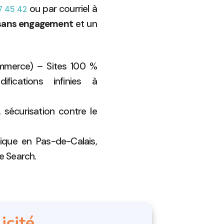
ou par courriel à
7 45 42
 sans engagement
et un
ommerce) – Sites 100 %
fications infinies à
sécurisation contre le
ique en Pas-de-Calais,
e Search.
icité