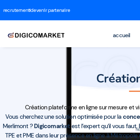
recrutement
devenir partenaire
accueil
Créatio
Création plateforme en ligne sur mesure et v
Vous cherchez une solution optimisée pour la
concep
Merlimont ?
Digicomarket
est l’expert qu’il vous faut
TPE et PME dans leur présence en ligne à Métropole 