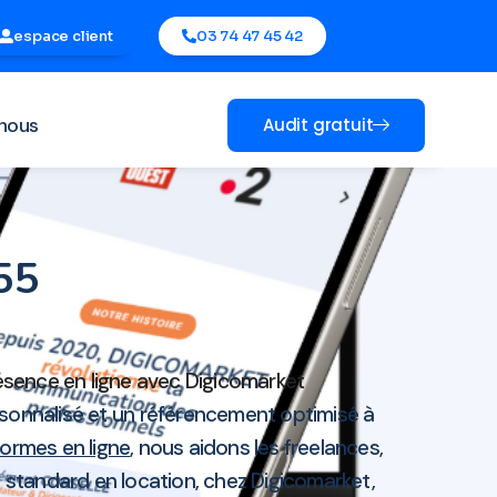
espace client
03 74 47 45 42
nous
Audit gratuit
155
résence en ligne avec Digicomarket
sonnalisé et un référencement optimisé à
ormes en ligne
, nous aidons les freelances,
standard en location, chez Digicomarket,