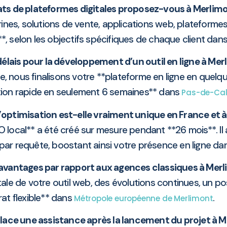
ts de plateformes digitales proposez-vous à Merlimo
nes, solutions de vente, applications web, plateformes r
s**, selon les objectifs spécifiques de chaque client dan
délais pour la développement d’un outil en ligne à Mer
, nous finalisons votre **plateforme en ligne en quelq
tion rapide en seulement 6 semaines** dans
Pas-de-Cal
’optimisation est-elle vraiment unique en France et 
EO local** a été créé sur mesure pendant **26 mois**. Il
 par requête, boostant ainsi votre présence en ligne d
 avantages par rapport aux agences classiques à Merl
ale de votre outil web, des évolutions continues, un p
at flexible** dans
.
Métropole européenne de Merlimont
ace une assistance après la lancement du projet à M