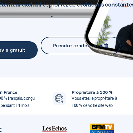
étenteur exclusif
et profitez de
évolutions constante
Création site web Merlimont 62155
Prendre rendez-vous
vis gratuit
Création site web Merlimon
Création site web Merlimon
n France
Propriétaire à 100 %
00 % français, conçu
Vous êtes le propriétaire à
e pendant 14 mois
100 % de votre site web
t