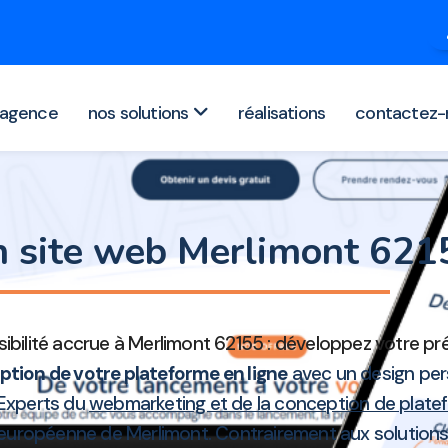
agence
nos solutions
réalisations
contactez-
n site web Merlimont 62
isibilité accrue à Merlimont 62155 : développez votre p
tion de votre plateforme en ligne
avec un design per
. Experts du
webmarketing et de la conception de platef
européenne de Merlimont. Contrairement aux solutions 