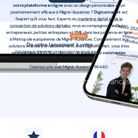
votre plateforme en ligne
avec un design personnalisé et un
positionnement efficace à Migné-Auxances ?
Digicomarket
est
l’expert qu’il vous faut. Experts du
marketing digital et de la
conception de solutions digitales
, nous accompagnons les auto-
entrepreneurs, petites entreprises et PME dans leur présence en ligne
à Métropole européenne de Migné-Auxances. Contrairement aux
solutions standard en abonnement, chez Digicomarket, vous êtes
propriétaire à 100 %
et disposez de
évolutions constantes
.
Création site web Migné-Auxances 86440
Création site web Migné-Auxances
86440