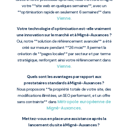
votre **site web en quelques semaines**, avec un
**optimisation rapide en seulement 6 semaines** dans
Vienne
.
Votre technologie d’optimisation est-elle vraiment
une innovation sur le marché et à Migné-Auxances ?
Oui, notre **solution de référencement avancée** a été
créé sur mesure pendant **26 mois**. Il permet la
création de **pages locales** par secteur et par terme
stratégique, renforçant ainsi votre référencement dans
Vienne
.
Quels sont les avantages par rapport aux
prestataires standards à Migné-Auxances ?
Nous proposons **la propriété totale de votre site, des
modifications illimitées, un SEO performant, et un offre
Métropole européenne de
sans contrainte** dans
Migné-Auxances
.
Mettez-vous en place une assistance après la
lancement du site à Migné-Auxances ?