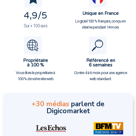
4,9
/5
Unique en France
Logiciel 100 % français, conçu en
Sur + 100 avis
interne pendant 14 mois
Propriétaire
Référencé en
à 100 %
6 semaines
Vous êtes le propriétaire à
Contre 4 à 6 mois pour une agence
100 % de votre site web
web standard.
+30 médias
parlent de
Digicomarket