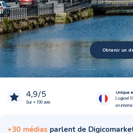
Digicomarket, vous ê
Obtenir un de
Création site web Quimper 29000
Création site web Quimper 29000
4,9
/5
Unique e
Logiciel 1
Sur + 100 avis
en intern
+30 médias
parlent de Digicomarke