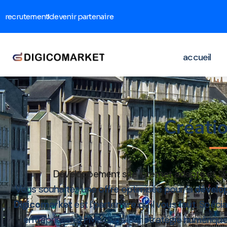
recrutement
devenir partenaire
accueil
Créati
Développement site internet adapté et S
Vous souhaitez une offre optimisée pour la
dévelop
Digicomarket
est l’partenaire qu’il vous faut. Spéci
entreprises et PME dans leur stratégie numériqu