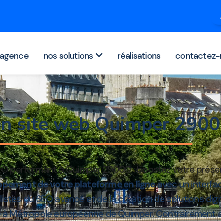
agence
nos solutions
réalisations
contactez-
on site web Quimper 290
EO performant à Quimper 29000 : boostez votre présen
pement de votre plateforme en ligne
avec un interfa
alistes du
SEO avancé et de la création de solutions digi
e à Métropole européenne de Quimper. Contrairement au