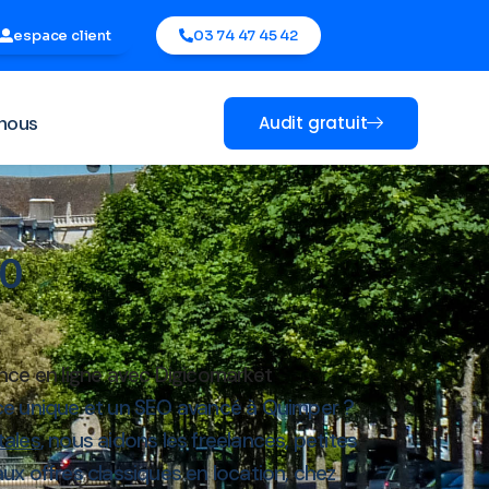
espace client
03 74 47 45 42
nous
Audit gratuit
00
ce en ligne avec Digicomarket
ce unique et un SEO avancé à Quimper ?
tales
, nous aidons les freelances, petites
x offres classiques en location, chez