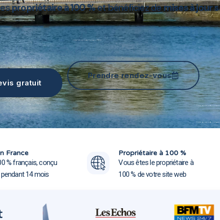
tes
propriétaire à 100 %
et bénéficiez de
mises à jour s
Création site web Quimper 29000
Prendre rendez-vous
vis gratuit
Création site web Quimper
Création site web Quimper
n France
Propriétaire à 100 %
00 % français, conçu
Vous êtes le propriétaire à
e pendant 14 mois
100 % de votre site web
t