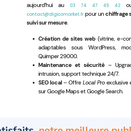
aujourd’hui au
ou
03 74 47 45 42
pour un
chiffrage
contact@digicomarket.fr
suivi sur mesure
.
Création de sites web
(vitrine, e-c
adaptables sous WordPress, modif
Quimper 29000.
Maintenance et sécurité
– Upgrad
intrusion, support technique 24/7.
SEO local
– Offre
Local Pro
exclusive 
sur Google Maps et Google Search.
tisfaits,
notre meilleure publ