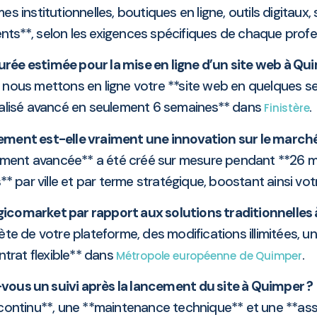
institutionnelles, boutiques en ligne, outils digitaux,
lients**, selon les exigences spécifiques de chaque profe
durée estimée pour la mise en ligne d’un site web à Qu
 nous mettons en ligne votre **site web en quelques s
alisé avancé en seulement 6 semaines** dans
.
Finistère
cement est-elle vraiment une innovation sur le march
ement avancée** a été créé sur mesure pendant **26 mois
 par ville et par terme stratégique, boostant ainsi votr
gicomarket par rapport aux solutions traditionnelles
e de votre plateforme, des modifications illimitées, u
ntrat flexible** dans
.
Métropole européenne de Quimper
vous un suivi après la lancement du site à Quimper ?
 continu**, une **maintenance technique** et une **ass