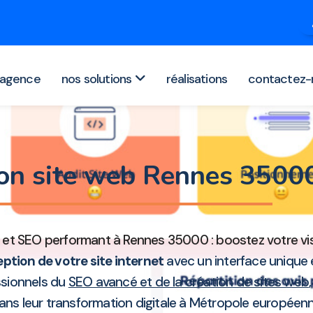
agence
nos solutions
réalisations
contactez-
ion site web Rennes 350
t SEO performant à Rennes 35000 : boostez votre visib
ption de votre site internet
avec un interface unique 
essionnels du
SEO avancé et de la création de sites web
dans leur transformation digitale à Métropole europée