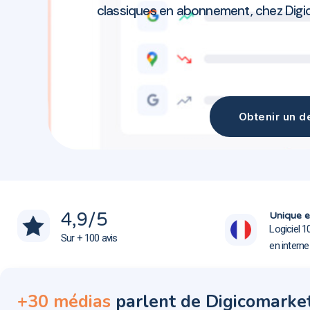
classiques en abonnement, chez Digi
Obtenir un de
Création site web Rennes 35000
Création site web Rennes 35000
4,9
/5
Unique e
Logiciel 1
Sur + 100 avis
en intern
+30 médias
parlent de Digicomarke