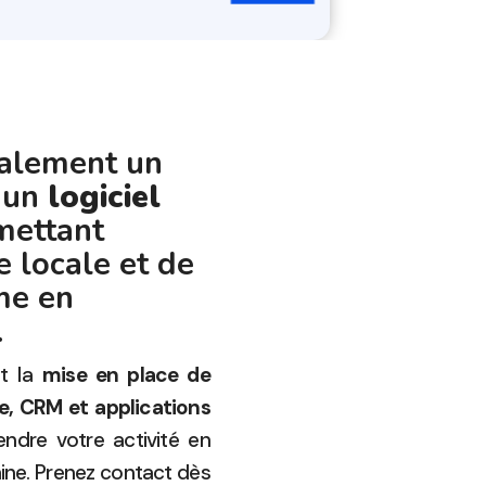
galement un
: un
logiciel
mettant
e locale et de
me en
.
nt la
mise en place de
ne, CRM et applications
dre votre activité en
laine. Prenez contact dès