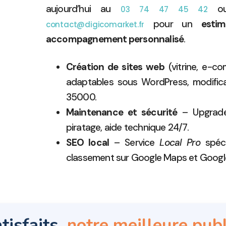
aujourd’hui au
ou
03 74 47 45 42
pour un
estim
contact@digicomarket.fr
accompagnement personnalisé
.
Création de sites web
(vitrine, e-c
adaptables sous WordPress, modificat
35000.
Maintenance et sécurité
– Upgrade,
piratage, aide technique 24/7.
SEO local
– Service
Local Pro
spécif
classement sur Google Maps et Googl
tisfaits,
notre meilleure publ