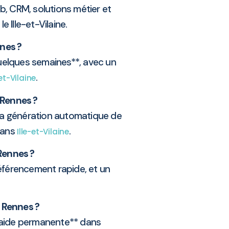
, CRM, solutions métier et
 Ille-et-Vilaine.
nnes ?
uelques semaines**, avec un
.
-et-Vilaine
 Rennes ?
et la génération automatique de
 dans
.
Ille-et-Vilaine
 Rennes ?
éférencement rapide, et un
 Rennes ?
**aide permanente** dans