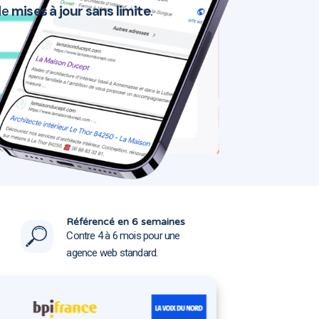
de
mises à jour sans limite
.
 35000
 35000
Référencé en 6 semaines
Contre 4 à 6 mois pour une
agence web standard.