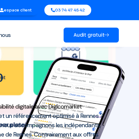
espace client
03 74 47 45 42
nous
Audit gratuit
00
ilité digitale avec Digicomarket
et un référencement optimisé à Rennes ?
, nous accompagnons les indépendants,
nne de Rennes. Contrairement aux offres