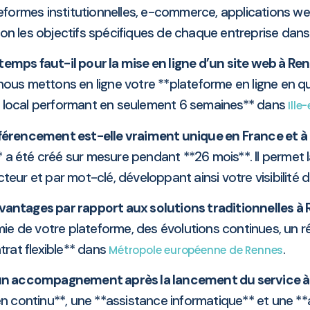
formes institutionnelles, e-commerce, applications web
 les objectifs spécifiques de chaque entreprise dans le
emps faut-il pour la mise en ligne d’un site web à Re
nous mettons en ligne votre **plateforme en ligne en q
 local performant en seulement 6 semaines** dans
Ille
éférencement est-elle vraiment unique en France et à
ale** a été créé sur mesure pendant **26 mois**. Il perm
teur et par mot-clé, développant ainsi votre visibilité
avantages par rapport aux solutions traditionnelles à
ie de votre plateforme, des évolutions continues, un r
trat flexible** dans
.
Métropole européenne de Rennes
n accompagnement après la lancement du service à
en continu**, une **assistance informatique** et une 