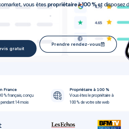
comarket, vous êtes
propriétaire à 100 %
et disposez 
Création site web Rennes 35000
Prendre rendez-vous
vis gratuit
Création site web Rennes
Création site web Rennes
n France
Propriétaire à 100 %
00 % français, conçu
Vous êtes le propriétaire à
e pendant 14 mois
100 % de votre site web
t