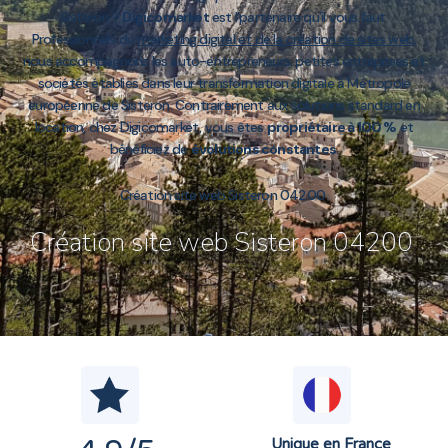
Sisteron ?
Digicomarket
est l’partenaire qu’il vous faut.
Professionnels du
marketing digital et de la création de sites web
,
nous accompagnons les auto-entrepreneurs, petites entreprises et
sociétés établies dans leur transformation digitale à Métropole
européenne de Sisteron. Contrairement aux solutions standard en
location, chez Digicomarket, vous êtes
propriétaire à 100 %
et
bénéficiez de
évolutions constantes
.
Création site web Sisteron 04200
Création site web Sisteron 04200
Unique en France