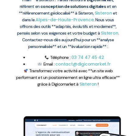
référent en
conception de solutions digitales
et en
Sisteron
**référencement géolocalisé** à Sisteron,
et
Alpes-de-Haute-Provence
dans le
. Nous vous
offrons des outils **adaptés, évolutifs et modernes**,
Sisteron
pensés selon vos exigences et votre budget à
.
Contactez-nous dès aujourd’hui pour un **analyse
personnalisée** et un **évaluation rapide** :
03 74 47 45 42
Téléphone :
contact@digicomarket.fr
Email :
Transformez votre activité avec **un site web
performant et un positionnement en ligne ultra efficace**
Sisteron
grâce à Digicomarket à
!