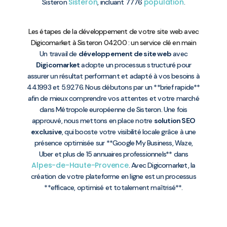
Sisteron
population
Sisteron
, incluant 7776
.
Les étapes de la développement de votre site web avec
Digicomarket à Sisteron 04200 : un service clé en main
Un travail de
développement de site web
avec
Digicomarket
adopte un processus structuré pour
assurer un résultat performant et adapté à vos besoins à
44.1993 et 5.9276. Nous débutons par un **brief rapide**
afin de mieux comprendre vos attentes et votre marché
dans Métropole européenne de Sisteron. Une fois
approuvé, nous mettons en place notre
solution SEO
exclusive
, qui booste votre visibilité locale grâce à une
présence optimisée sur **Google My Business, Waze,
Uber et plus de 15 annuaires professionnels** dans
Alpes-de-Haute-Provence
. Avec Digicomarket, la
création de votre plateforme en ligne est un processus
**efficace, optimisé et totalement maîtrisé**.