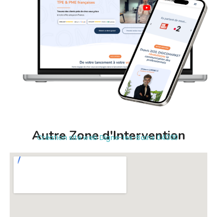
Autre Zone d'Intervention
Création site web Digne-les-Bains 04000