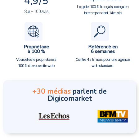
4,9
/5
Logiciel 100 % français, conçu en
Sur + 100 avis
interne pendant 14 mois
Propriétaire
Référencé en
à 100 %
6 semaines
Vous êtes le propriétaire à
Contre 4 à 6 mois pour une agence
100 % de votre site web
web standard.
+30 médias
parlent de
Digicomarket