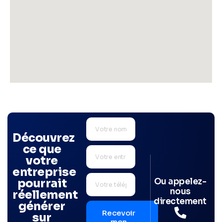
Découvrez
ce que
votre
entreprise
Ou appelez-
pourrait
nous
réellement
directement
générer
Recevoir
sur
mon