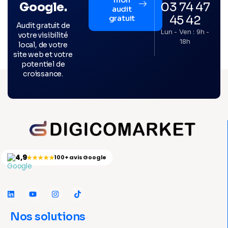
03 74 47
Google.
audit
45 42
gratuit
Audit gratuit de
Lun - Ven : 9h -
votre visibilité
18h
local, de votre
site web et votre
potentiel de
croissance.
4,9
★★★★★
100+ avis Google
Nos solutions