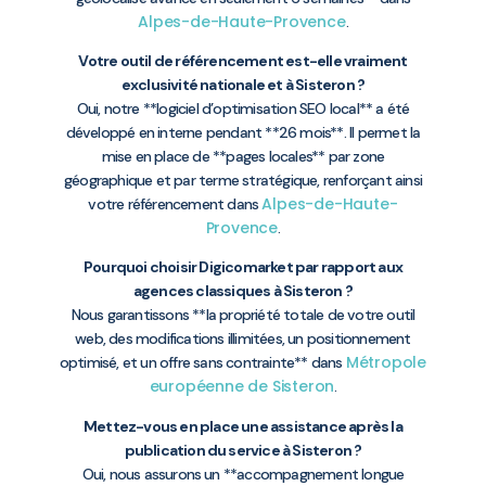
Alpes-de-Haute-Provence
.
Votre outil de référencement est-elle vraiment
exclusivité nationale et à Sisteron ?
Oui, notre **logiciel d’optimisation SEO local** a été
développé en interne pendant **26 mois**. Il permet la
mise en place de **pages locales** par zone
géographique et par terme stratégique, renforçant ainsi
Alpes-de-Haute-
votre référencement dans
Provence
.
Pourquoi choisir Digicomarket par rapport aux
agences classiques à Sisteron ?
Nous garantissons **la propriété totale de votre outil
web, des modifications illimitées, un positionnement
Métropole
optimisé, et un offre sans contrainte** dans
européenne de Sisteron
.
Mettez-vous en place une assistance après la
publication du service à Sisteron ?
Oui, nous assurons un **accompagnement longue