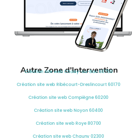
Autre Zone d'Intervention
Création site web Choisy-au-Bac 60750
Création site web Ribécourt-Dreslincourt 60170
Création site web Compiègne 60200
Création site web Noyon 60400
Création site web Roye 80700
Création site web Chauny 02300