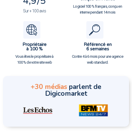
4,9
/5
Logiciel 100 % français, conçu en
Sur + 100 avis
interne pendant 14 mois
Propriétaire
Référencé en
à 100 %
6 semaines
Vous êtes le propriétaire à
Contre 4 à 6 mois pour une agence
100 % de votre site web
web standard.
+30 médias
parlent de
Digicomarket