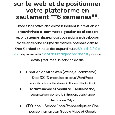
sur le web et de positionner
votre plateforme en
seulement **6 semaines**.
Grâce à nos offres clés en main, incluant la
création de
sites vitrines, e-commerce, gestion de clients et
applications en ligne
, nous vous aidons à développer
votre entreprise en ligne de manière optimale dans le
03 74 47 45
Oise. Contactez-nous dès aujourd’hui au
42
contact@digicomarket.fr
ou par email à
pour un
devis gratuit
et un
service dédié
.
Création de sites web
(vitrine, e-commerce) –
Sites 100 % modulables sous WordPress,
modifications illimitées à Thourotte 60150.
Maintenance et sécurité
– Actualisation,
sécurisation contre le intrusion, assistance
technique 24/7.
SEO local
– Service
Local Pro
spécifique en Oise,
positionnement sur Google Maps et Google