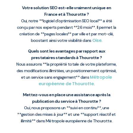
Votre solution SEO est-elle vraiment unique en
France et à Thourotte ?
Oui, notre **logiciel d’optimisation SEO local** a été
conçu par nos experts pendant **26 mois**. Il permet la
création de **pages locales** par ville et par mot-clé,
Oise
boostant ainsi votre visibilité dans
.
Quels sont les avantages par rapport aux
prestataires standards à Thourotte ?
Nous assurons **la propriété totale de votre plateforme,
des modifications illimitées, un positionnement optimisé,
Métropole
et un service sans engagement** dans
européenne de Thourotte
.
Mettez-vous en place une assistance après la
publication du service à Thourotte ?
Oui, nous proposons un **suivi en continu**, une
**gestion des mises à jour** et une **support réactif et
illimité** dans Métropole européenne de Thourotte.