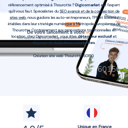
référencement optimisé à Thourotte ?
Digicomarket
est l’expert
qu’il vous faut. Spécialistes du
SEO avancé et de la conception de
sites web
, nous guidons les auto-entrepreneurs, TPE et sociétés
établies dans leur stratégie numérique à Métropole européenne de
Thourotte. Contrairement aux propositions traditionnelles en
location, chez Digicomarket, vous êtes
détenteur exclusif
et
disposez de
évolutions constantes
.
Création site web Thourotte 60150
Création site web Thourotte 60150
Unique en France