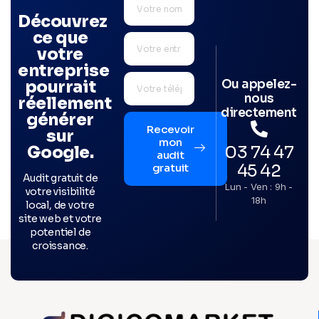
Découvrez
ce que
votre
entreprise
Ou appelez-
pourrait
nous
réellement
directement
générer
Recevoir
sur
mon
03 74 47
Google.
audit
45 42
gratuit
Audit gratuit de
Lun - Ven : 9h -
votre visibilité
18h
local, de votre
site web et votre
potentiel de
croissance.