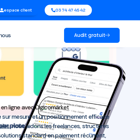
espace client
03 74 47 45 42
nous
Audit gratuit
en ligne avec Digicomarket
 sur mesure et un positionnement efficace
ales
, nous aidons les freelances, structures
solutions standard en paiement récurrent,