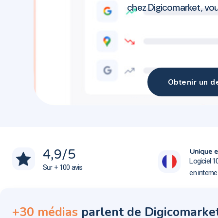
chez Digicomarket, vo
Obtenir un de
Création site web Vif 38450
Création site web Vif 38450
4,9
/5
Unique e
Logiciel 1
Sur + 100 avis
en intern
+30 médias
parlent de Digicomarke