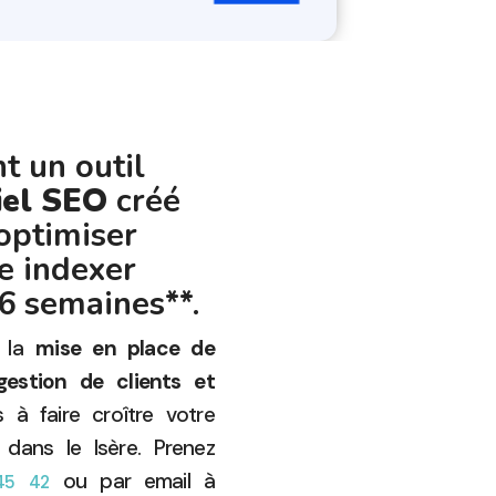
 un outil
iel SEO
créé
optimiser
e indexer
*6 semaines**.
t la
mise en place de
gestion de clients et
 à faire croître votre
 dans le Isère. Prenez
ou par email à
45 42