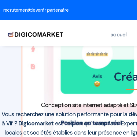
recrutement
devenir partenaire
accueil
Créa
Conception site internet adapté et SE
Vous recherchez une solution performante pour la
dév
à Vif ?
Digicomarket
est l’expert qu’il vous faut. Expe
locales et sociétés établies dans leur présence en l