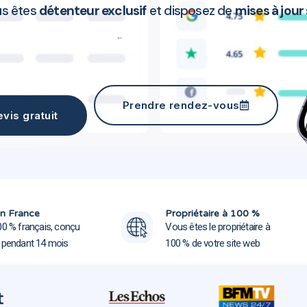
us êtes
détenteur exclusif
et disposez de
mises à jour
Création site web Vif 38450
Prendre rendez-vous
vis gratuit
Création site web Vif 3
Création site web Vif 3
n France
Propriétaire à 100 %
00 % français, conçu
Vous êtes le propriétaire à
e pendant 14 mois
100 % de votre site web
t