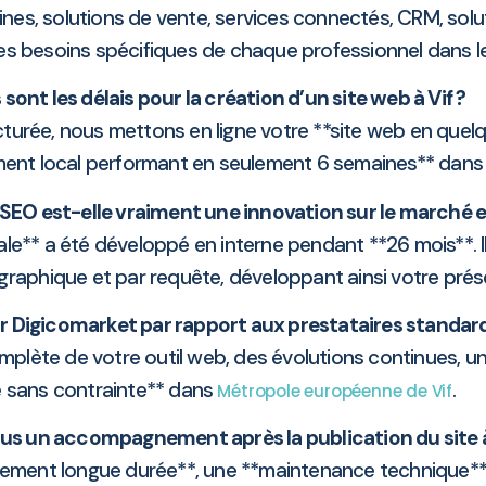
nes, solutions de vente, services connectés, CRM, solu
 les besoins spécifiques de chaque professionnel dans le
 sont les délais pour la création d’un site web à Vif ?
cturée, nous mettons en ligne votre **site web en quel
ent local performant en seulement 6 semaines** dan
SEO est-elle vraiment une innovation sur le marché et
gitale** a été développé en interne pendant **26 mois**. I
graphique et par requête, développant ainsi votre pré
r Digicomarket par rapport aux prestataires standards
plète de votre outil web, des évolutions continues, u
e sans contrainte** dans
.
Métropole européenne de Vif
s un accompagnement après la publication du site à 
ement longue durée**, une **maintenance technique**