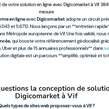
de votre solution en ligne avec Digicomarket à Vif 3
mesure
rme en ligne
avec
Digicomarket
adopte un circuit préc
.043 et 5.6712. Nous lançons par un **entretien rapide
ans Métropole européenne de Vif. Une fois validé, nous
ancée
, qui booste votre référencement géolocalisé grâ
 Uber et plus de 15 annuaires professionnels** dans
Is
on digitale est un parcours **simplifié, optimisé et to
estions la conception de solutio
Digicomarket à Vif
Quels types de sites web proposez-vous à Vif ?