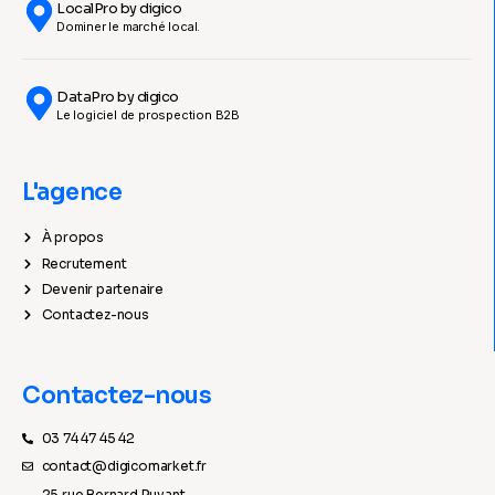
LocalPro by digico
Dominer le marché local.
DataPro by digico
Le logiciel de prospection B2B
L'agence
À propos
Recrutement
Devenir partenaire
Contactez-nous
Contactez-nous
03 74 47 45 42
contact@digicomarket.fr
25 rue Bernard Ruyant,