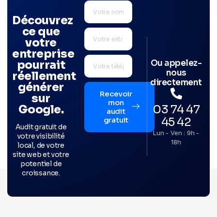
Découvrez
ce que
votre
entreprise
Ou appelez-
pourrait
nous
réellement
directement
générer
Recevoir
sur
mon
03 74 47
Google.
audit
45 42
gratuit
Audit gratuit de
Lun - Ven : 9h -
votre visibilité
18h
local, de votre
site web et votre
potentiel de
croissance.