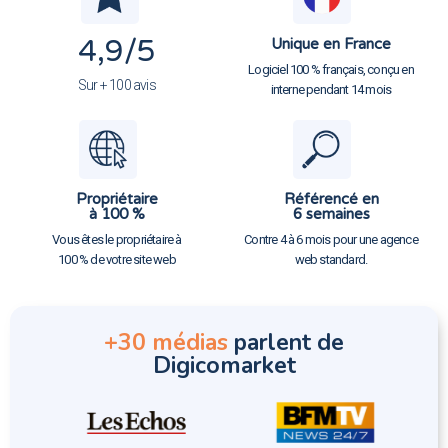
4,9
/5
Unique en France
Logiciel 100 % français, conçu en
Sur + 100 avis
interne pendant 14 mois
Propriétaire
Référencé en
à 100 %
6 semaines
Vous êtes le propriétaire à
Contre 4 à 6 mois pour une agence
100 % de votre site web
web standard.
+30 médias
parlent de
Digicomarket