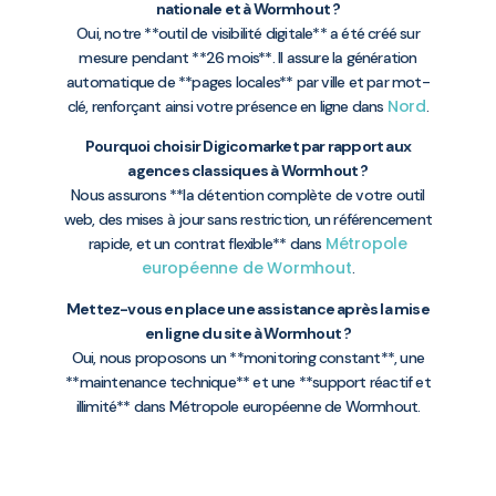
nationale et à Wormhout ?
Oui, notre **outil de visibilité digitale** a été créé sur
mesure pendant **26 mois**. Il assure la génération
automatique de **pages locales** par ville et par mot-
Nord
clé, renforçant ainsi votre présence en ligne dans
.
Pourquoi choisir Digicomarket par rapport aux
agences classiques à Wormhout ?
Nous assurons **la détention complète de votre outil
web, des mises à jour sans restriction, un référencement
Métropole
rapide, et un contrat flexible** dans
européenne de Wormhout
.
Mettez-vous en place une assistance après la mise
en ligne du site à Wormhout ?
Oui, nous proposons un **monitoring constant**, une
**maintenance technique** et une **support réactif et
illimité** dans Métropole européenne de Wormhout.