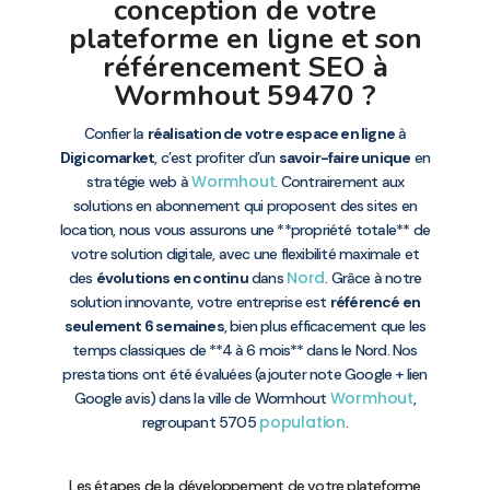
conception de votre
plateforme en ligne et son
référencement SEO à
Wormhout 59470 ?
Confier la
réalisation de votre espace en ligne
à
Digicomarket
, c’est profiter d’un
savoir-faire unique
en
Wormhout
stratégie web à
. Contrairement aux
solutions en abonnement qui proposent des sites en
location, nous vous assurons une **propriété totale** de
votre solution digitale, avec une flexibilité maximale et
Nord
des
évolutions en continu
dans
. Grâce à notre
solution innovante, votre entreprise est
référencé en
seulement 6 semaines
, bien plus efficacement que les
temps classiques de **4 à 6 mois** dans le Nord. Nos
prestations ont été évaluées (ajouter note Google + lien
Wormhout
Google avis) dans la ville de Wormhout
,
population
regroupant 5705
.
Les étapes de la développement de votre plateforme